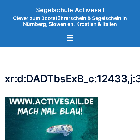
Zum
Segelschule Activesail
Inhalt
Clever zum Bootsführerschein & Segelschein in
springen
Nürnberg, Slowenien, Kroatien & Italien
Menü
umschalten
xr:d:DADTbsExB_c:12433,j