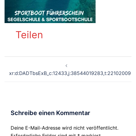
Teilen
Beitragsnavigation
xr:d:DADTbsExB_c:12433,j:38544019283,t:22102009
Schreibe einen Kommentar
Deine E-Mail-Adresse wird nicht veröffentlicht.
Alternative:
Erforderliche Felder sind mit
*
markiert