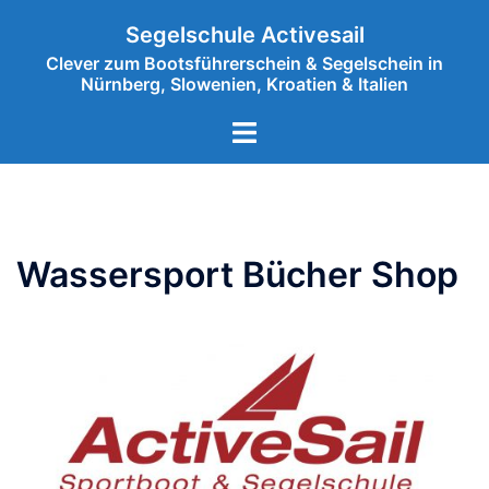
Segelschule Activesail
Clever zum Bootsführerschein & Segelschein in
Nürnberg, Slowenien, Kroatien & Italien
Wassersport Bücher Shop