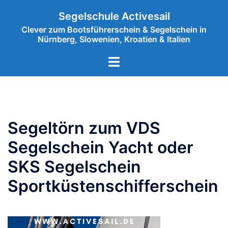
Zum
Segelschule Activesail
Inhalt
Clever zum Bootsführerschein & Segelschein in
springen
Nürnberg, Slowenien, Kroatien & Italien
Menü
umschalten
Segeltörn zum VDS
Segelschein Yacht oder
SKS Segelschein
Sportküstenschifferschein