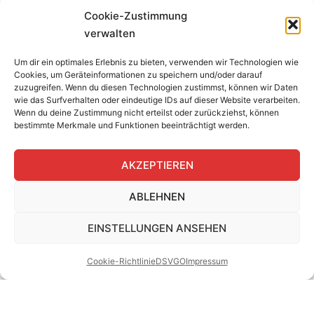
Suchen
Cookie-Zustimmung
nach:
verwalten
Um dir ein optimales Erlebnis zu bieten, verwenden wir Technologien wie
BEWERTUNG SEGELSCHULE
Cookies, um Geräteinformationen zu speichern und/oder darauf
zuzugreifen. Wenn du diesen Technologien zustimmst, können wir Daten
wie das Surfverhalten oder eindeutige IDs auf dieser Website verarbeiten.
Wenn du deine Zustimmung nicht erteilst oder zurückziehst, können
bestimmte Merkmale und Funktionen beeinträchtigt werden.
AKZEPTIEREN
ABLEHNEN
EINSTELLUNGEN ANSEHEN
Cookie-Richtlinie
DSVGO
Impressum
© 2026 Segelschule Activesail
-
WP Wartung by