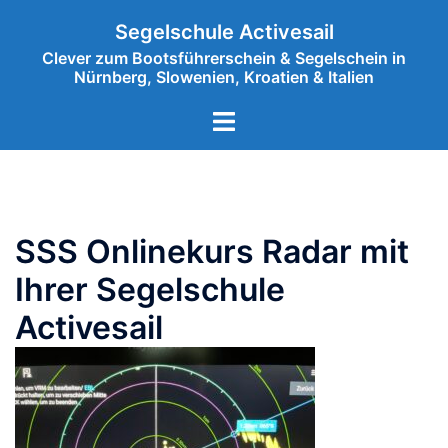
Zum
Segelschule Activesail
Inhalt
Clever zum Bootsführerschein & Segelschein in
springen
Nürnberg, Slowenien, Kroatien & Italien
Menü
umschalten
SSS Onlinekurs Radar mit
Ihrer Segelschule
Activesail