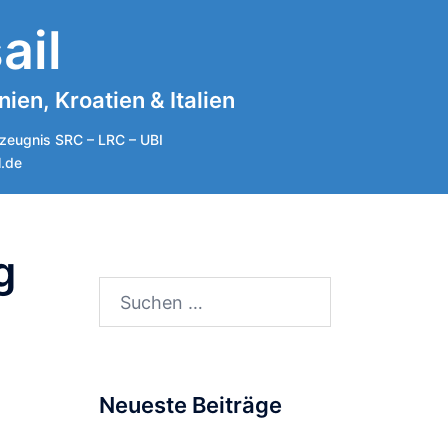
ail
en, Kroatien & Italien
zeugnis SRC – LRC – UBI
l.de
g
Suchen
nach:
Neueste Beiträge