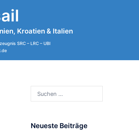
ail
en, Kroatien & Italien
zeugnis SRC – LRC – UBI
l.de
Suchen
nach:
Neueste Beiträge