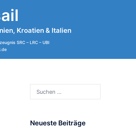
ail
en, Kroatien & Italien
zeugnis SRC – LRC – UBI
l.de
Suchen
nach:
Neueste Beiträge