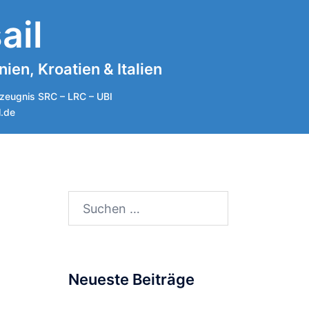
ail
en, Kroatien & Italien
zeugnis SRC – LRC – UBI
l.de
Suchen
nach:
Neueste Beiträge