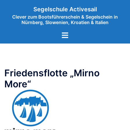
Zum
Segelschule Activesail
Inhalt
Clever zum Bootsführerschein & Segelschein in
springen
Nürnberg, Slowenien, Kroatien & Italien
Menü
umschalten
Friedensflotte „Mirno
More“