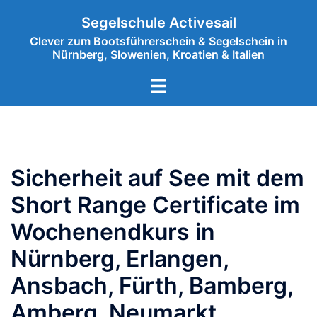
Zum
Segelschule Activesail
Inhalt
Clever zum Bootsführerschein & Segelschein in
springen
Nürnberg, Slowenien, Kroatien & Italien
Menü
umschalten
Sicherheit auf See mit dem
Short Range Certificate im
Wochenendkurs in
Nürnberg, Erlangen,
Ansbach, Fürth, Bamberg,
Amberg, Neumarkt