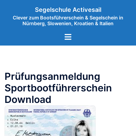
Zum
Segelschule Activesail
Inhalt
Clever zum Bootsführerschein & Segelschein in
springen
Nürnberg, Slowenien, Kroatien & Italien
Menü
umschalten
Prüfungsanmeldung
Sportbootführerschein
Download