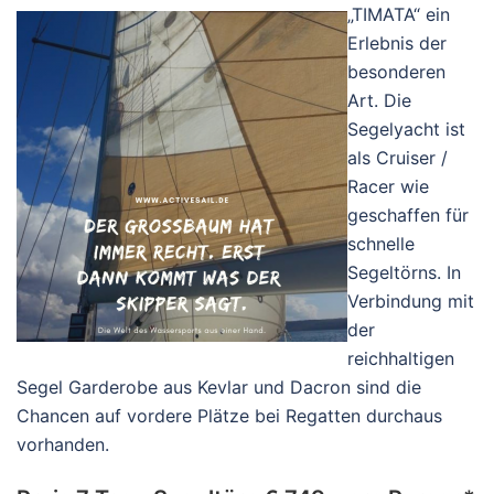
„TIMATA“ ein
Erlebnis der
besonderen
Art. Die
Segelyacht ist
als Cruiser /
Racer wie
geschaffen für
schnelle
Segeltörns. In
Verbindung mit
der
reichhaltigen
Segel Garderobe aus Kevlar und Dacron sind die
Chancen auf vordere Plätze bei Regatten durchaus
vorhanden.