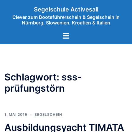
Zum
Segelschule Activesail
Inhalt
Clever zum Bootsführerschein & Segelschein in
springen
Nürnberg, Slowenien, Kroatien & Italien
Menü
umschalten
Schlagwort:
sss-
prüfungstörn
1. MAI 2019
SEGELSCHEIN
Ausbildungsyacht TIMATA