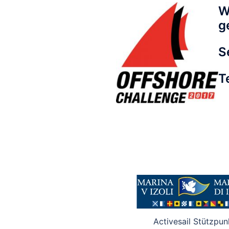
W
g
S
T
Activesail Stützpun