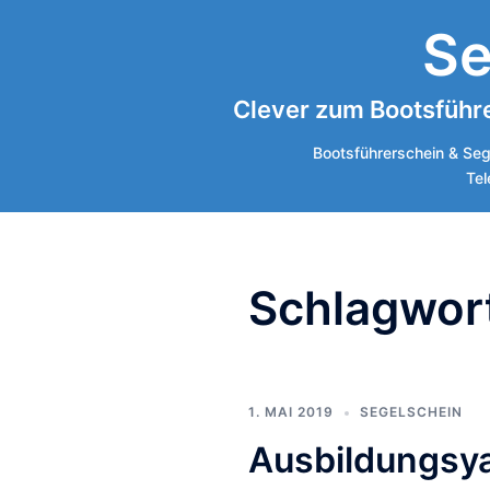
Zum
Se
Inhalt
springen
Clever zum Bootsführe
Bootsführerschein & Seg
Tel
Schlagwor
1. MAI 2019
SEGELSCHEIN
Ausbildungsya