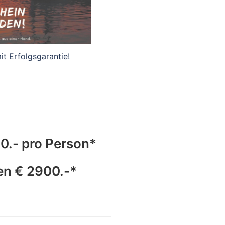
 mit Erfolgsgarantie!
90.- pro Person*
en € 2900.-*