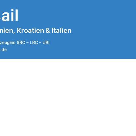
ail
en, Kroatien & Italien
zeugnis SRC – LRC – UBI
l.de