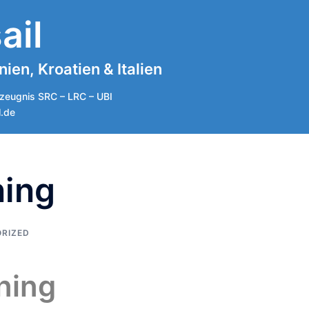
ail
en, Kroatien & Italien
zeugnis SRC – LRC – UBI
l.de
ning
RIZED
ining