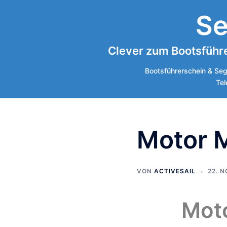
Zum
Se
Inhalt
springen
Clever zum Bootsführe
Bootsführerschein & Seg
Tel
Motor M
VON
ACTIVESAIL
22. 
Moto