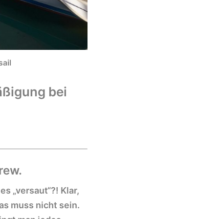
ail
äßigung bei
rew.
s „versaut“?! Klar,
as muss nicht sein.