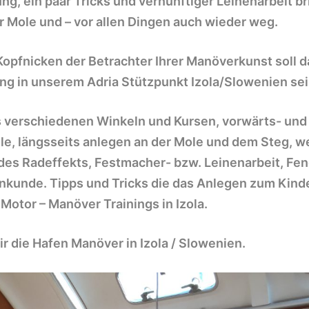
ng, ein paar Tricks und vernünftiger Leinenarbeit b
er Mole und – vor allen Dingen auch wieder weg.
opfnicken der Betrachter Ihrer Manöverkunst soll d
ng in unserem Adria Stützpunkt Izola/Slowenien sei
us verschiedenen Winkeln und Kursen, vorwärts- und
ole, längsseits anlegen an der Mole und dem Steg, 
 des
Radeffekts
, Festmacher- bzw. Leinenarbeit,
Fen
nkunde. Tipps und Tricks die das Anlegen zum Kind
Motor – Manöver Trainings in Izola.
ir die Hafen Manöver in
Izola / Slowenien.