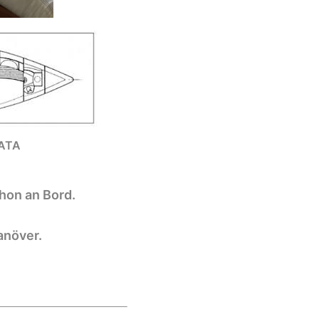
MATA
hon an Bord.
anöver.