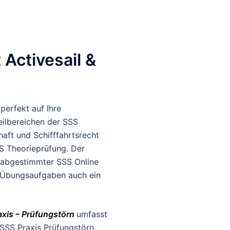
Activesail &
perfekt auf Ihre
eilbereichen der SSS
aft und Schifffahrtsrecht
SS Theorieprüfung. Der
g abgestimmter SSS Online
 Übungsaufgaben auch ein
axis – Prüfungstörn
umfasst
SSS Praxis Prüfungstörn.