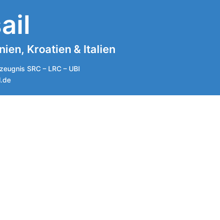
ail
en, Kroatien & Italien
zeugnis SRC – LRC – UBI
l.de