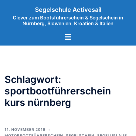
Zum
Segelschule Activesail
Inhalt
Clever zum Bootsführerschein & Segelschein in
springen
Nürnberg, Slowenien, Kroatien & Italien
Menü
umschalten
Schlagwort:
sportbootführerschein
kurs nürnberg
11. NOVEMBER 2019
MOTORBOOTFÜHRERSCHEIN
,
SEGELSCHEIN
,
SEGELURLAUB